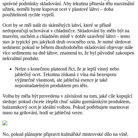
správné podmínky skladování. Aby tekutina přinesla tělu maximální
užitek, neměli byste kupovat ocet v plastové láhvi – doba
použitelnosti rychle vyprší.
Ocet by se měl nalít do skleněných lahví, které se přísně
nedoporučují uchovávat v chladničce. Skladování by mělo být na
tmavém, suchém a chladném místě v dobře uzavřené láhvi – tento
stav je typický pro jakýkoli druh ovocného octa. Je nutné sledovat
sediment: pokud se během dlouhodobého skladování objevuje stále
více sedimentu na dně láhve, znamená to, že byl původně zakoupen
nekvalitní produkt.
Nelze s konečnou platností říci, že je lepší vinný nebo
jablečný ocet. Tekutina získaná z vína má bezesporu
výjimečné vlastnosti, ale jablečná esence je také
nepostradatelným produktem pro tělo.
Volba by měla být provedena v závislosti na tom, jaké cíle kupující
sleduje: pokud chcete zlepšit chuť salátu gurmánským produktem,
balzamikový ocet je ideální volbou. Pokud potřebujete marinovat
maso na grilování, hodí se jablečná verze.
No, pokud plánujete připravit kulinářské mistrovské dílo na víně,