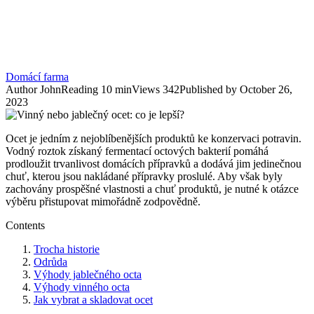
Domácí farma
Author
John
Reading
10 min
Views
342
Published by
October 26,
2023
Ocet je jedním z nejoblíbenějších produktů ke konzervaci potravin.
Vodný roztok získaný fermentací octových bakterií pomáhá
prodloužit trvanlivost domácích přípravků a dodává jim jedinečnou
chuť, kterou jsou nakládané přípravky proslulé. Aby však byly
zachovány prospěšné vlastnosti a chuť produktů, je nutné k otázce
výběru přistupovat mimořádně zodpovědně.
Contents
Trocha historie
Odrůda
Výhody jablečného octa
Výhody vinného octa
Jak vybrat a skladovat ocet