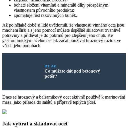
bohaté složení vitamínů a minerálů díky prospěšným
vlastnostem původního produktu;
zpomaluje růst rakovinných buněk.
Až po nějaké době si lidé uvědomili, že vlastnosti vinného octa jsou
mnohem širší a s jeho pomocí můžete úspěšně skladovat trvanlivé
potraviny a přidávat je do pokrmů pro zlepšení jeho chuti. Ke
gastronomickým účelům se tak začal používat hroznový roztok ve
všech jeho podobách.
READ
Co můžete dát pod betonový
potěr?
Dnes se hroznový a balsamikový ocet aktivně používá k marinování
masa, jako přísada do salátů a přípravě teplých jídel.
Jak vybrat a skladovat ocet