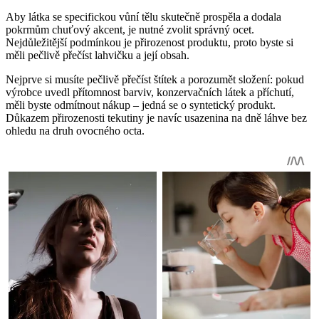
Aby látka se specifickou vůní tělu skutečně prospěla a dodala
pokrmům chuťový akcent, je nutné zvolit správný ocet.
Nejdůležitější podmínkou je přirozenost produktu, proto byste si
měli pečlivě přečíst lahvičku a její obsah.
Nejprve si musíte pečlivě přečíst štítek a porozumět složení: pokud
výrobce uvedl přítomnost barviv, konzervačních látek a příchutí,
měli byste odmítnout nákup – jedná se o syntetický produkt.
Důkazem přirozenosti tekutiny je navíc usazenina na dně láhve bez
ohledu na druh ovocného octa.