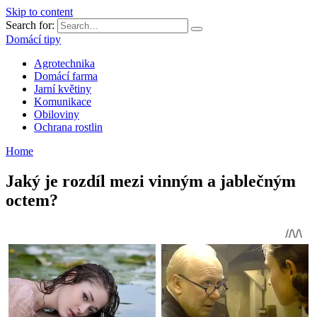
Skip to content
Search for:
Domácí tipy
Agrotechnika
Domácí farma
Jarní květiny
Komunikace
Obiloviny
Ochrana rostlin
Home
Jaký je rozdíl mezi vinným a jablečným
octem?