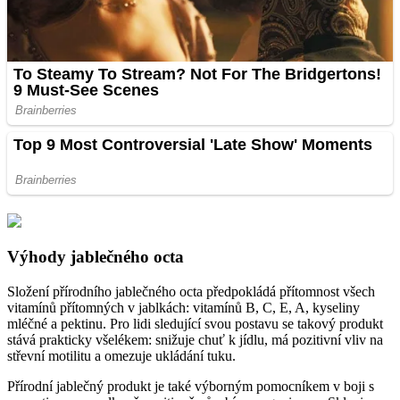
Výhody jablečného octa
Složení přírodního jablečného octa předpokládá přítomnost všech
vitamínů přítomných v jablkách: vitamínů B, C, E, A, kyseliny
mléčné a pektinu. Pro lidi sledující svou postavu se takový produkt
stává prakticky všelékem: snižuje chuť k jídlu, má pozitivní vliv na
střevní motilitu a omezuje ukládání tuku.
Přírodní jablečný produkt je také výborným pomocníkem v boji s