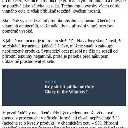
do omáček, zatímco balsamico je gurmánským produktem a obvykle
se používá jako zálivka na salát. Technologie výroby všech odrůd
vinného octa je však přibližně totožná: kvašení hroznů.
Skutečně vysoce kvalitní produkt obsahuje spoustu užitečných
vitamínů a minerálů, takže náklady na přírodní vinný ocet jsou
poměrně vysoké.
S jablečným octem je to trochu složitější. Navzdory skutečnosti, že
se získává fermentací jablečné šťávy, můžete snadno zakoupit
nepřirozený produkt. Syntetický ocet působí na tělo na rozdíl od
přírodní tekutiny negativně, proto je potřeba před nákupem
důkladně prostudovat etiketu.
READ
Kdy sbírat jablka odrůdy
Glory to the Winners?
V první řadě by na etiketě mělo být uvedeno množství octové
esence v procentech: v přírodní formě její obsah nepřesahuje 5 %
(nejedná se o kyselý produkt); v chemickém octu – 9%. Přírodní