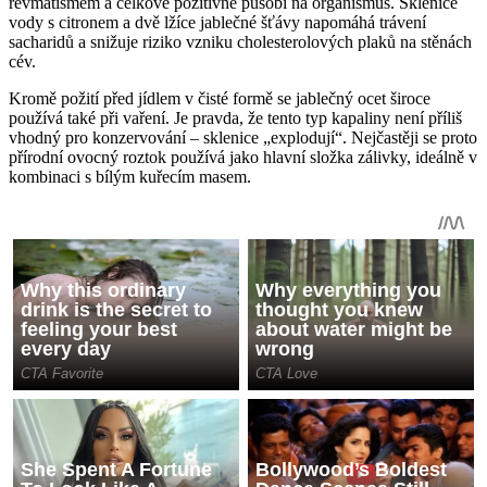
revmatismem a celkově pozitivně působí na organismus. Sklenice
vody s citronem a dvě lžíce jablečné šťávy napomáhá trávení
sacharidů a snižuje riziko vzniku cholesterolových plaků na stěnách
cév.
Kromě požití před jídlem v čisté formě se jablečný ocet široce
používá také při vaření. Je pravda, že tento typ kapaliny není příliš
vhodný pro konzervování – sklenice „explodují“. Nejčastěji se proto
přírodní ovocný roztok používá jako hlavní složka zálivky, ideálně v
kombinaci s bílým kuřecím masem.