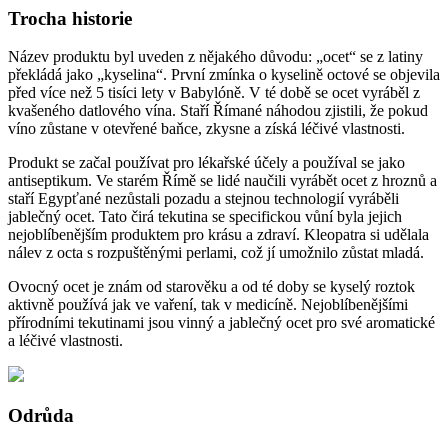
Trocha historie
Název produktu byl uveden z nějakého důvodu: „ocet“ se z latiny
překládá jako „kyselina“. První zmínka o kyselině octové se objevila
před více než 5 tisíci lety v Babylóně. V té době se ocet vyráběl z
kvašeného datlového vína. Staří Římané náhodou zjistili, že pokud
víno zůstane v otevřené baňce, zkysne a získá léčivé vlastnosti.
Produkt se začal používat pro lékařské účely a používal se jako
antiseptikum. Ve starém Římě se lidé naučili vyrábět ocet z hroznů a
staří Egypťané nezůstali pozadu a stejnou technologií vyráběli
jablečný ocet. Tato čirá tekutina se specifickou vůní byla jejich
nejoblíbenějším produktem pro krásu a zdraví. Kleopatra si udělala
nálev z octa s rozpuštěnými perlami, což jí umožnilo zůstat mladá.
Ovocný ocet je znám od starověku a od té doby se kyselý roztok
aktivně používá jak ve vaření, tak v medicíně. Nejoblíbenějšími
přírodními tekutinami jsou vinný a jablečný ocet pro své aromatické
a léčivé vlastnosti.
Odrůda