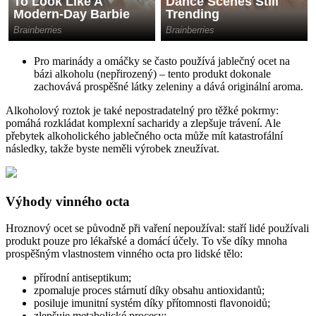
Pro marinády a omáčky se často používá jablečný ocet na
bázi alkoholu (nepřirozený) – tento produkt dokonale
zachovává prospěšné látky zeleniny a dává originální aroma.
Alkoholový roztok je také nepostradatelný pro těžké pokrmy:
pomáhá rozkládat komplexní sacharidy a zlepšuje trávení. Ale
přebytek alkoholického jablečného octa může mít katastrofální
následky, takže byste neměli výrobek zneužívat.
Výhody vinného octa
Hroznový ocet se původně při vaření nepoužíval: staří lidé používali
produkt pouze pro lékařské a domácí účely. To vše díky mnoha
prospěšným vlastnostem vinného octa pro lidské tělo:
přírodní antiseptikum;
zpomaluje proces stárnutí díky obsahu antioxidantů;
posiluje imunitní systém díky přítomnosti flavonoidů;
zlepšuje metabolické procesy;