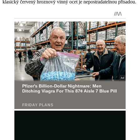
klasický červený hroznový vinný ocet je nepostradatelnou přísadou.