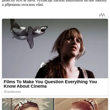
jablečný ocet se navíc vyznačuje mírnou usazeninou na dně nádoby
a příjemnou ovocnou vůní.