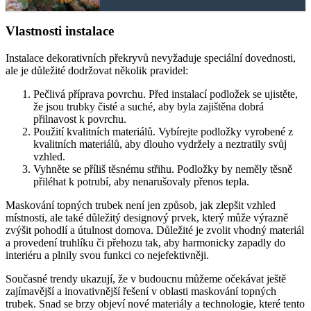
Vlastnosti instalace
Instalace dekorativních překryvů nevyžaduje speciální dovednosti,
ale je důležité dodržovat několik pravidel:
Pečlivá příprava povrchu. Před instalací podložek se ujistěte,
že jsou trubky čisté a suché, aby byla zajištěna dobrá
přilnavost k povrchu.
Použití kvalitních materiálů. Vybírejte podložky vyrobené z
kvalitních materiálů, aby dlouho vydržely a neztratily svůj
vzhled.
Vyhněte se příliš těsnému střihu. Podložky by neměly těsně
přiléhat k potrubí, aby nenarušovaly přenos tepla.
Maskování topných trubek není jen způsob, jak zlepšit vzhled
místnosti, ale také důležitý designový prvek, který může výrazně
zvýšit pohodlí a útulnost domova. Důležité je zvolit vhodný materiál
a provedení truhlíku či přehozu tak, aby harmonicky zapadly do
interiéru a plnily svou funkci co nejefektivněji.
Současné trendy ukazují, že v budoucnu můžeme očekávat ještě
zajímavější a inovativnější řešení v oblasti maskování topných
trubek. Snad se brzy objeví nové materiály a technologie, které tento