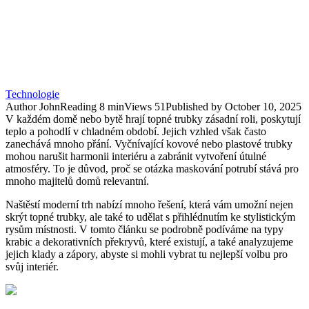
Technologie
Author
John
Reading
8 min
Views
51
Published by
October 10, 2025
V každém domě nebo bytě hrají topné trubky zásadní roli, poskytují
teplo a pohodlí v chladném období. Jejich vzhled však často
zanechává mnoho přání. Vyčnívající kovové nebo plastové trubky
mohou narušit harmonii interiéru a zabránit vytvoření útulné
atmosféry. To je důvod, proč se otázka maskování potrubí stává pro
mnoho majitelů domů relevantní.
Naštěstí moderní trh nabízí mnoho řešení, která vám umožní nejen
skrýt topné trubky, ale také to udělat s přihlédnutím ke stylistickým
rysům místnosti. V tomto článku se podrobně podíváme na typy
krabic a dekorativních překryvů, které existují, a také analyzujeme
jejich klady a zápory, abyste si mohli vybrat tu nejlepší volbu pro
svůj interiér.