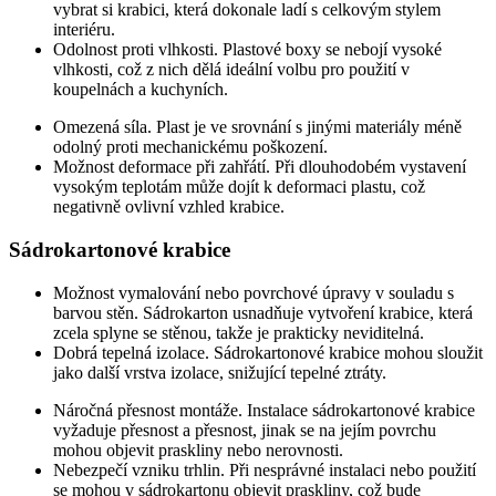
vybrat si krabici, která dokonale ladí s celkovým stylem
interiéru.
Odolnost proti vlhkosti. Plastové boxy se nebojí vysoké
vlhkosti, což z nich dělá ideální volbu pro použití v
koupelnách a kuchyních.
Omezená síla. Plast je ve srovnání s jinými materiály méně
odolný proti mechanickému poškození.
Možnost deformace při zahřátí. Při dlouhodobém vystavení
vysokým teplotám může dojít k deformaci plastu, což
negativně ovlivní vzhled krabice.
Sádrokartonové krabice
Možnost vymalování nebo povrchové úpravy v souladu s
barvou stěn. Sádrokarton usnadňuje vytvoření krabice, která
zcela splyne se stěnou, takže je prakticky neviditelná.
Dobrá tepelná izolace. Sádrokartonové krabice mohou sloužit
jako další vrstva izolace, snižující tepelné ztráty.
Náročná přesnost montáže. Instalace sádrokartonové krabice
vyžaduje přesnost a přesnost, jinak se na jejím povrchu
mohou objevit praskliny nebo nerovnosti.
Nebezpečí vzniku trhlin. Při nesprávné instalaci nebo použití
se mohou v sádrokartonu objevit praskliny, což bude