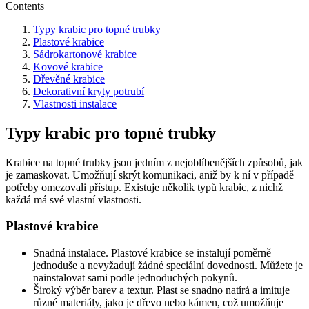
Contents
Typy krabic pro topné trubky
Plastové krabice
Sádrokartonové krabice
Kovové krabice
Dřevěné krabice
Dekorativní kryty potrubí
Vlastnosti instalace
Typy krabic pro topné trubky
Krabice na topné trubky jsou jedním z nejoblíbenějších způsobů, jak
je zamaskovat. Umožňují skrýt komunikaci, aniž by k ní v případě
potřeby omezovali přístup. Existuje několik typů krabic, z nichž
každá má své vlastní vlastnosti.
Plastové krabice
Snadná instalace. Plastové krabice se instalují poměrně
jednoduše a nevyžadují žádné speciální dovednosti. Můžete je
nainstalovat sami podle jednoduchých pokynů.
Široký výběr barev a textur. Plast se snadno natírá a imituje
různé materiály, jako je dřevo nebo kámen, což umožňuje