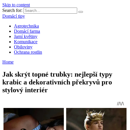
Skip to content
Search for:
Domácí tipy
Agrotechnika
Domácí farma
Jarní květiny
Komunikace
Obiloviny
Ochrana rostlin
Home
Jak skrýt topné trubky: nejlepší typy
krabic a dekorativních překryvů pro
stylový interiér