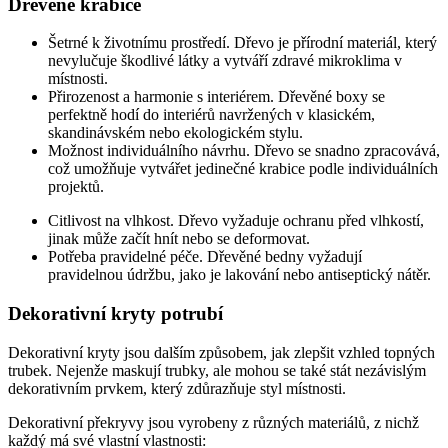
Dřevěné krabice
Šetrné k životnímu prostředí. Dřevo je přírodní materiál, který
nevylučuje škodlivé látky a vytváří zdravé mikroklima v
místnosti.
Přirozenost a harmonie s interiérem. Dřevěné boxy se
perfektně hodí do interiérů navržených v klasickém,
skandinávském nebo ekologickém stylu.
Možnost individuálního návrhu. Dřevo se snadno zpracovává,
což umožňuje vytvářet jedinečné krabice podle individuálních
projektů.
Citlivost na vlhkost. Dřevo vyžaduje ochranu před vlhkostí,
jinak může začít hnít nebo se deformovat.
Potřeba pravidelné péče. Dřevěné bedny vyžadují
pravidelnou údržbu, jako je lakování nebo antiseptický nátěr.
Dekorativní kryty potrubí
Dekorativní kryty jsou dalším způsobem, jak zlepšit vzhled topných
trubek. Nejenže maskují trubky, ale mohou se také stát nezávislým
dekorativním prvkem, který zdůrazňuje styl místnosti.
Dekorativní překryvy jsou vyrobeny z různých materiálů, z nichž
každý má své vlastní vlastnosti: