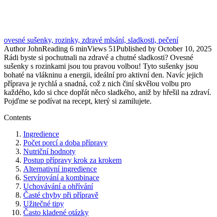
ovesné sušenky, rozinky, zdravé mlsání, sladkosti, pečení
Author
John
Reading
6 min
Views
51
Published by
October 10, 2025
Rádi byste si pochutnali na zdravé a chutné sladkosti? Ovesné
sušenky s rozinkami jsou tou pravou volbou! Tyto sušenky jsou
bohaté na vlákninu a energii, ideální pro aktivní den. Navíc jejich
příprava je rychlá a snadná, což z nich činí skvělou volbu pro
každého, kdo si chce dopřát něco sladkého, aniž by hřešil na zdraví.
Pojďme se podívat na recept, který si zamilujete.
Contents
Ingredience
Počet porcí a doba přípravy
Nutriční hodnoty
Postup přípravy krok za krokem
Alternativní ingredience
Servírování a kombinace
Uchovávání a ohřívání
Časté chyby při přípravě
Užitečné tipy
Často kladené otázky