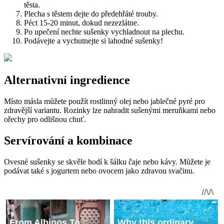
těsta.
Plecha s těstem dejte do předehřáté trouby.
Péct 15-20 minut, dokud nezezlátne.
Po upečení nechte sušenky vychladnout na plechu.
Podávejte a vychutnejte si lahodné sušenky!
Alternativní ingredience
Místo másla můžete použít rostlinný olej nebo jablečné pyré pro
zdravější variantu. Rozinky lze nahradit sušenými meruňkami nebo
ořechy pro odlišnou chuť.
Servírování a kombinace
Ovesné sušenky se skvěle hodí k šálku čaje nebo kávy. Můžete je
podávat také s jogurtem nebo ovocem jako zdravou svačinu.