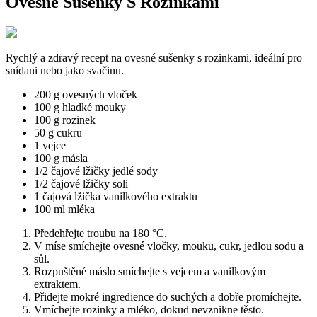
Ovesné Sušenky S Rozinkami
Rychlý a zdravý recept na ovesné sušenky s rozinkami, ideální pro
snídani nebo jako svačinu.
200 g ovesných vloček
100 g hladké mouky
100 g rozinek
50 g cukru
1 vejce
100 g másla
1/2 čajové lžičky jedlé sody
1/2 čajové lžičky soli
1 čajová lžička vanilkového extraktu
100 ml mléka
Předehřejte troubu na 180 °C.
V míse smíchejte ovesné vločky, mouku, cukr, jedlou sodu a
sůl.
Rozpuštěné máslo smíchejte s vejcem a vanilkovým
extraktem.
Přidejte mokré ingredience do suchých a dobře promíchejte.
Vmíchejte rozinky a mléko, dokud nevznikne těsto.