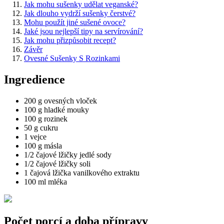
Jak mohu sušenky udělat veganské?
Jak dlouho vydrží sušenky čerstvé?
Mohu použít jiné sušené ovoce?
Jaké jsou nejlepší tipy na servírování?
Jak mohu přizpůsobit recept?
Závěr
Ovesné Sušenky S Rozinkami
Ingredience
200 g ovesných vloček
100 g hladké mouky
100 g rozinek
50 g cukru
1 vejce
100 g másla
1/2 čajové lžičky jedlé sody
1/2 čajové lžičky soli
1 čajová lžička vanilkového extraktu
100 ml mléka
Počet porcí a doba přípravy