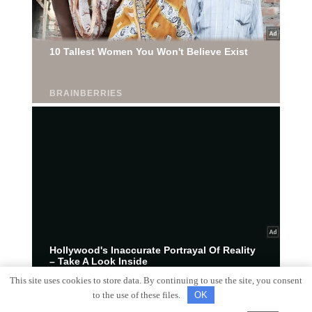
This site uses cookies to store data. By continuing to use the site, you consent
to the use of these files.
OK