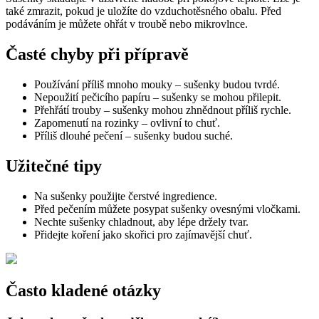
také zmrazit, pokud je uložíte do vzduchotěsného obalu. Před
podáváním je můžete ohřát v troubě nebo mikrovlnce.
Časté chyby při přípravě
Používání příliš mnoho mouky – sušenky budou tvrdé.
Nepoužití pečicího papíru – sušenky se mohou přilepit.
Přehřátí trouby – sušenky mohou zhnědnout příliš rychle.
Zapomenutí na rozinky – ovlivní to chuť.
Příliš dlouhé pečení – sušenky budou suché.
Užitečné tipy
Na sušenky použijte čerstvé ingredience.
Před pečením můžete posypat sušenky ovesnými vločkami.
Nechte sušenky chladnout, aby lépe držely tvar.
Přidejte koření jako skořici pro zajímavější chuť.
Často kladené otázky