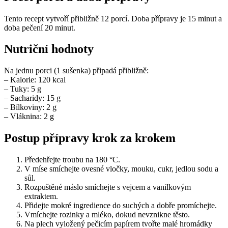
Tento recept vytvoří přibližně 12 porcí. Doba přípravy je 15 minut a
doba pečení 20 minut.
Nutriční hodnoty
Na jednu porci (1 sušenka) připadá přibližně:
– Kalorie: 120 kcal
– Tuky: 5 g
– Sacharidy: 15 g
– Bílkoviny: 2 g
– Vláknina: 2 g
Postup přípravy krok za krokem
Předehřejte troubu na 180 °C.
V míse smíchejte ovesné vločky, mouku, cukr, jedlou sodu a
sůl.
Rozpuštěné máslo smíchejte s vejcem a vanilkovým
extraktem.
Přidejte mokré ingredience do suchých a dobře promíchejte.
Vmíchejte rozinky a mléko, dokud nevznikne těsto.
Na plech vyložený pečicím papírem tvořte malé hromádky