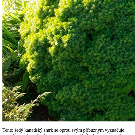
Tento šedý kanadský smrk se oproti svým příbuzným vyznačuje