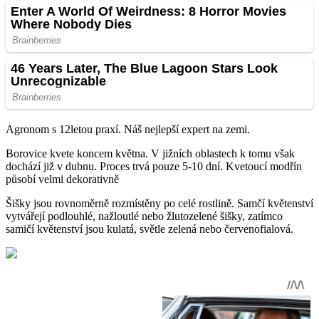
Agronom s 12letou praxí. Náš nejlepší expert na zemi.
Borovice kvete koncem května. V jižních oblastech k tomu však
dochází již v dubnu. Proces trvá pouze 5-10 dní. Kvetoucí modřín
působí velmi dekorativně
Šišky jsou rovnoměrně rozmístěny po celé rostlině. Samčí květenství
vytvářejí podlouhlé, nažloutlé nebo žlutozelené šišky, zatímco
samičí květenství jsou kulatá, světle zelená nebo červenofialová.