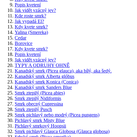
Popis kvetení
Jak vidět vzácný jev?
Kde roste smrk?
Jak vypadá El?
Kdy kvete smrk?
Yalina (Smereka)
Cedar
Borovice
Kdy kvete smrk?
Popis kvetení
Jak vidět vzácný jev?
TYPY A ODRUHY OHNĚ
Kanadský smrk (Picea glauca), aka bílý, aka šedý.
Kanadský smrk Alberta glóbus
Kanadský smrk Konica (Conica)
Kanadský smrk Sanders Blue
Smrk ztepilý (Picea abies)
Smrk ztepilý Nidiformis
Smrk obecný Cupressina
Smrk ztepilý Pusch
Smrk pichlavý nebo modrý (Picea pungens)
Pichlavý smrk Misty Blue
Pichlavý smrkový Hoopsii
Smrk pichlavý Glauca Globosa (Glauca globosa)
Srbský smrk (Picea omorika)