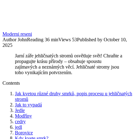
Moderni reseni
Author
John
Reading
36 min
Views
53
Published by
October 10,
2025
Jarní záře jehličnatých stromů osvětluje svět! Chraňte a
propagujte krásu přírody – obsahuje spoustu
zajímavých a neznámých věcí. Jehličnaté stromy jsou
toho vynikajícím potvrzením.
Contents
Jak kvetou různé druhy smrků, popis procesu u jehličnatých
stromů
Jak to vypadá
Jedle
Modříny
cedry
jedl
Borovice
Kdy kvete smrk?