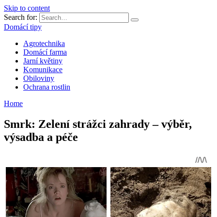
Skip to content
Search for:
Domácí tipy
Agrotechnika
Domácí farma
Jarní květiny
Komunikace
Obiloviny
Ochrana rostlin
Home
Smrk: Zelení strážci zahrady – výběr,
výsadba a péče