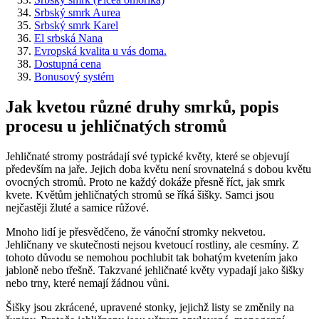
Srbský smrk Aurea
Srbský smrk Karel
El srbská Nana
Evropská kvalita u vás doma.
Dostupná cena
Bonusový systém
Jak kvetou různé druhy smrků, popis
procesu u jehličnatých stromů
Jehličnaté stromy postrádají své typické květy, které se objevují
především na jaře. Jejich doba květu není srovnatelná s dobou květu
ovocných stromů. Proto ne každý dokáže přesně říct, jak smrk
kvete. Květům jehličnatých stromů se říká šišky. Samci jsou
nejčastěji žluté a samice růžové.
Mnoho lidí je přesvědčeno, že vánoční stromky nekvetou.
Jehličnany ve skutečnosti nejsou kvetoucí rostliny, ale cesmíny. Z
tohoto důvodu se nemohou pochlubit tak bohatým kvetením jako
jabloně nebo třešně. Takzvané jehličnaté květy vypadají jako šišky
nebo trny, které nemají žádnou vůni.
Šišky jsou zkrácené, upravené stonky, jejichž listy se změnily na