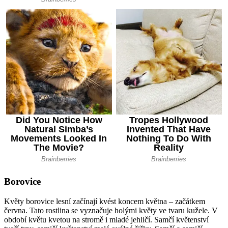
Borovice
Květy borovice lesní začínají kvést koncem května – začátkem
června. Tato rostlina se vyznačuje holými květy ve tvaru kužele. V
období květu kvetou na stromě i mladé jehličí. Samčí květenství