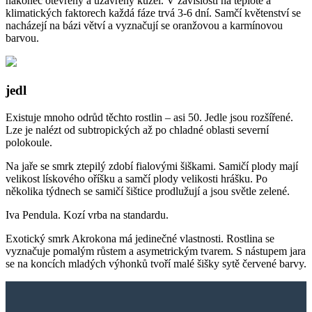
nakonec otevřený a uzavřený kužel. V závislosti na teplotě a
klimatických faktorech každá fáze trvá 3-6 dní. Samčí květenství se
nacházejí na bázi větví a vyznačují se oranžovou a karmínovou
barvou.
jedl
Existuje mnoho odrůd těchto rostlin – asi 50. Jedle jsou rozšířené.
Lze je nalézt od subtropických až po chladné oblasti severní
polokoule.
Na jaře se smrk ztepilý zdobí fialovými šiškami. Samičí plody mají
velikost lískového oříšku a samčí plody velikosti hrášku. Po
několika týdnech se samičí šištice prodlužují a jsou světle zelené.
Iva Pendula. Kozí vrba na standardu.
Exotický smrk Akrokona má jedinečné vlastnosti. Rostlina se
vyznačuje pomalým růstem a asymetrickým tvarem. S nástupem jara
se na koncích mladých výhonků tvoří malé šišky sytě červené barvy.