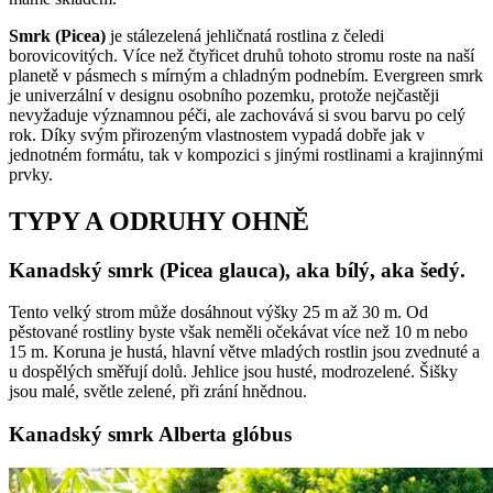
Smrk (Picea)
je stálezelená jehličnatá rostlina z čeledi
borovicovitých. Více než čtyřicet druhů tohoto stromu roste na naší
planetě v pásmech s mírným a chladným podnebím. Evergreen smrk
je univerzální v designu osobního pozemku, protože nejčastěji
nevyžaduje významnou péči, ale zachovává si svou barvu po celý
rok. Díky svým přirozeným vlastnostem vypadá dobře jak v
jednotném formátu, tak v kompozici s jinými rostlinami a krajinnými
prvky.
TYPY A ODRUHY OHNĚ
Kanadský smrk (Picea glauca), aka bílý, aka šedý.
Tento velký strom může dosáhnout výšky 25 m až 30 m. Od
pěstované rostliny byste však neměli očekávat více než 10 m nebo
15 m. Koruna je hustá, hlavní větve mladých rostlin jsou zvednuté a
u dospělých směřují dolů. Jehlice jsou husté, modrozelené. Šišky
jsou malé, světle zelené, při zrání hnědnou.
Kanadský smrk Alberta glóbus