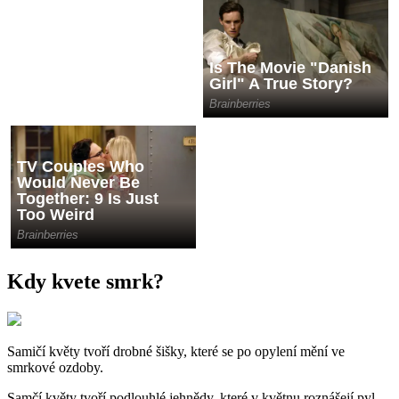
Kdy kvete smrk?
Samičí květy tvoří drobné šišky, které se po opylení mění ve
smrkové ozdoby.
Samčí květy tvoří podlouhlé jehnědy, které v květnu roznášejí pyl.