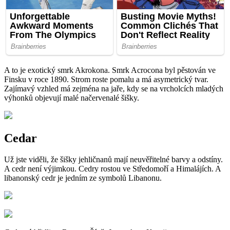
A to je exotický smrk Akrokona. Smrk Acrocona byl pěstován ve
Finsku v roce 1890. Strom roste pomalu a má asymetrický tvar.
Zajímavý vzhled má zejména na jaře, kdy se na vrcholcích mladých
výhonků objevují malé načervenalé šišky.
Cedar
Už jste viděli, že šišky jehličnanů mají neuvěřitelné barvy a odstíny.
A cedr není výjimkou. Cedry rostou ve Středomoří a Himalájích. A
libanonský cedr je jedním ze symbolů Libanonu.