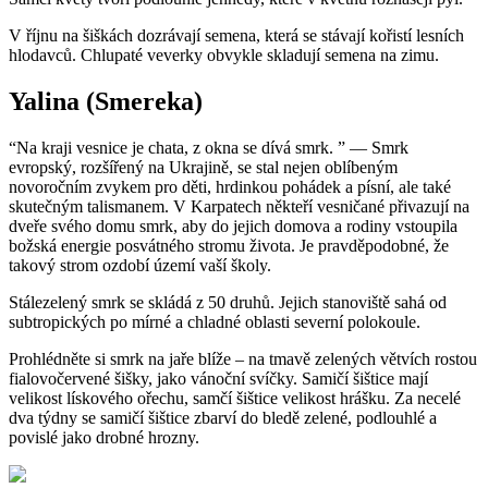
V říjnu na šiškách dozrávají semena, která se stávají kořistí lesních
hlodavců. Chlupaté veverky obvykle skladují semena na zimu.
Yalina (Smereka)
“Na kraji vesnice je chata, z okna se dívá smrk. ” — Smrk
evropský, rozšířený na Ukrajině, se stal nejen oblíbeným
novoročním zvykem pro děti, hrdinkou pohádek a písní, ale také
skutečným talismanem. V Karpatech někteří vesničané přivazují na
dveře svého domu smrk, aby do jejich domova a rodiny vstoupila
božská energie posvátného stromu života. Je pravděpodobné, že
takový strom ozdobí území vaší školy.
Stálezelený smrk se skládá z 50 druhů. Jejich stanoviště sahá od
subtropických po mírné a chladné oblasti severní polokoule.
Prohlédněte si smrk na jaře blíže – na tmavě zelených větvích rostou
fialovočervené šišky, jako vánoční svíčky. Samičí šištice mají
velikost lískového ořechu, samčí šištice velikost hrášku. Za necelé
dva týdny se samičí šištice zbarví do bledě zelené, podlouhlé a
povislé jako drobné hrozny.