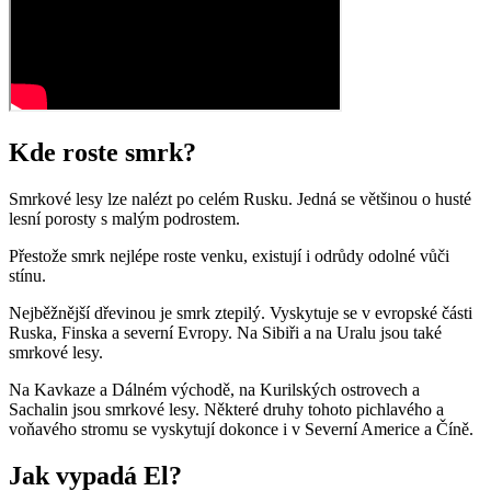
Kde roste smrk?
Smrkové lesy lze nalézt po celém Rusku. Jedná se většinou o husté
lesní porosty s malým podrostem.
Přestože smrk nejlépe roste venku, existují i ​​odrůdy odolné vůči
stínu.
Nejběžnější dřevinou je smrk ztepilý. Vyskytuje se v evropské části
Ruska, Finska a severní Evropy. Na Sibiři a na Uralu jsou také
smrkové lesy.
Na Kavkaze a Dálném východě, na Kurilských ostrovech a
Sachalin jsou smrkové lesy. Některé druhy tohoto pichlavého a
voňavého stromu se vyskytují dokonce i v Severní Americe a Číně.
Jak vypadá El?