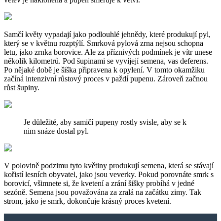
Samčí květy vypadají jako podlouhlé jehnědy, které produkují pyl,
který se v květnu rozptýlí. Smrková pylová zrna nejsou schopna
letu, jako zrnka borovice. Ale za příznivých podmínek je vítr unese
několik kilometrů. Pod šupinami se vyvíjejí semena, vas deferens.
Po nějaké době je šiška připravena k opylení. V tomto okamžiku
začíná intenzivní růstový proces v paždí pupenu. Zároveň začnou
růst šupiny.
Je důležité, aby samičí pupeny rostly svisle, aby se k
nim snáze dostal pyl.
V polovině podzimu tyto květiny produkují semena, která se stávají
kořistí lesních obyvatel, jako jsou veverky. Pokud porovnáte smrk s
borovicí, všimnete si, že kvetení a zrání šišky probíhá v jedné
sezóně. Semena jsou považována za zralá na začátku zimy. Tak
strom, jako je smrk, dokončuje krásný proces kvetení.