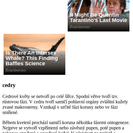
cedry
Cedrové květy se netvoří po celé šířce. Spodní větve tvoří tzv.
růstovou fázi. V cedru tvoří samičí pohlavní orgány zvláštní kužely
zvané makrosterny. Vznikají v určité fázi koruny nebo ve fázi
smíšené.
Během kvetení prochází samičí koruna několika fázemi ontogeneze.
Nejprve se vytvoří vzpřímený nebo závěsný pupen, poté pupen a