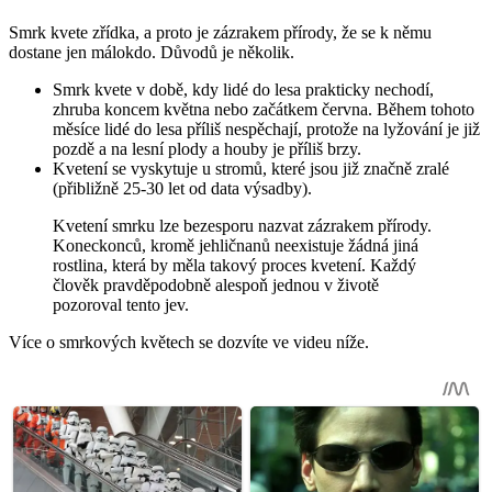
Smrk kvete zřídka, a proto je zázrakem přírody, že se k němu
dostane jen málokdo. Důvodů je několik.
Smrk kvete v době, kdy lidé do lesa prakticky nechodí,
zhruba koncem května nebo začátkem června. Během tohoto
měsíce lidé do lesa příliš nespěchají, protože na lyžování je již
pozdě a na lesní plody a houby je příliš brzy.
Kvetení se vyskytuje u stromů, které jsou již značně zralé
(přibližně 25-30 let od data výsadby).
Kvetení smrku lze bezesporu nazvat zázrakem přírody.
Koneckonců, kromě jehličnanů neexistuje žádná jiná
rostlina, která by měla takový proces kvetení. Každý
člověk pravděpodobně alespoň jednou v životě
pozoroval tento jev.
Více o smrkových květech se dozvíte ve videu níže.