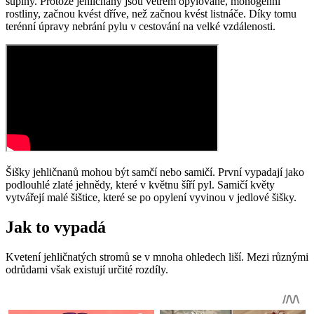
šupiny. Protože jehličnany jsou větrem opylované, monogenní
rostliny, začnou kvést dříve, než začnou kvést listnáče. Díky tomu
terénní úpravy nebrání pylu v cestování na velké vzdálenosti.
Šišky jehličnanů mohou být samčí nebo samičí. První vypadají jako
podlouhlé zlaté jehnědy, které v květnu šíří pyl. Samičí květy
vytvářejí malé šištice, které se po opylení vyvinou v jedlové šišky.
Jak to vypadá
Kvetení jehličnatých stromů se v mnoha ohledech liší. Mezi různými
odrůdami však existují určité rozdíly.