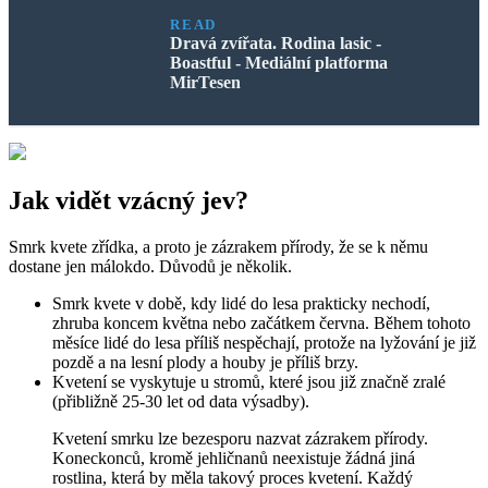
READ
Dravá zvířata. Rodina lasic -
Boastful - Mediální platforma
MirTesen
Jak vidět vzácný jev?
Smrk kvete zřídka, a proto je zázrakem přírody, že se k němu
dostane jen málokdo. Důvodů je několik.
Smrk kvete v době, kdy lidé do lesa prakticky nechodí,
zhruba koncem května nebo začátkem června. Během tohoto
měsíce lidé do lesa příliš nespěchají, protože na lyžování je již
pozdě a na lesní plody a houby je příliš brzy.
Kvetení se vyskytuje u stromů, které jsou již značně zralé
(přibližně 25-30 let od data výsadby).
Kvetení smrku lze bezesporu nazvat zázrakem přírody.
Koneckonců, kromě jehličnanů neexistuje žádná jiná
rostlina, která by měla takový proces kvetení. Každý