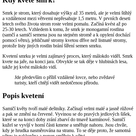
Kdy kvete smrk?
Smrk je strom, který dosahuje výšky až 35 metrů, ale je velmi štíhlý
a vzdálenost mezi větvemi nepřesahuje 1,5 metru. V prvních deseti
letech svého života strom roste velmi pomalu. Začíná kvést až po
25-30 letech. Vzhledem k tomu, že smrk je monogamní rostlina
(samčí a samičí semena jsou na stejném stromě a k opylení dochází
pomocí větru), jehličnaté stromy kvetou dříve než listnaté stromy,
protože listy jiných rostlin brání šíření semen smrku.
Kvetení smrku je velmi zajímavý proces, který málokdo viděl. Smrk
kvete na jaře, na konci jara. Obvykle se tak děje v hlubinách lesa,
takže jej kvést málokdo vidí.
Jde především o příliš vzdálené lovce, nebo zvědavé
turisty, kteří chtějí vidět nedotčenou přírodu.
Popis kvetení
Samičí květy tvoří malé deštníky. Začínají velmi malé a jasně růžové
a pak se změní na červené. Vyvinou se do pravých jedlových šišek,
které se na konci doby zrání zbarví do tmavě karmínové. Samičí
kužel se vyvíjí v horní části kmene a směřuje nahoru. Jsou chvíle,
kdy je hrudka nasměrována na stranu. To se děje proto, že samotná
větev je nakloněna a pupen směřuje k větvi.