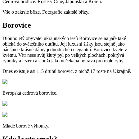
Cedrová břidlice. Roste v Číně, Japonsku a Koreji.
Vše o zakrslé bříze. Fotografie zakrslé břízy.
Borovice
Dlouholetý obyvatel ukrajinských lesů Borovice se na jaře také
obléká do svátečního outfitu. Její luxusní šišky jsou stejně jako
náušnice krásné dámy jednoduché i elegantní. Borovice kvete v
květnu. Vítr nese svůj žlutý pyl po velkých plochách, pokrývá
rybníky a jezera a slouží jako nečekaná potrava pro malé ryby.
Dnes existuje asi 115 druhů borovic, z nichž 17 roste na Ukrajině.
Evropská cedrová borovice.
Mladé borové výhonky.