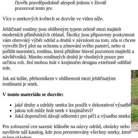
člověk pravděpodobně alespoň jednou v životě
pozoroval tento jev.
Více o smrkových květech se dozvíte ve videu níže.
Jehličnaté rostliny jsou oblíbeným typem zeleně mezi majiteli
moderních příměstských oblastí. Školky jsou připraveny poskytnout
vám obrovský výběr odrůd a druhů v závislosti na tom, zda si chcete
vytvořit živý plot na ochranu a zónování svého panství, nebo si
pořídit tasemnici, rostlinu, která přitáhne hlavní pozornost majitelů a
návštěvníků. Mnoho rostlinných druhů je vhodných pouze pro
určitou roli. Jiní mohou hrát v krajinném designu extrémně odlišné
role.
Jak asi tušíte, přeborníkem v oblíbenosti mezi jehličnatými
rostlinami je smrk.
V tomto materiálu se dozvíte:
jaké druhy a odrůdy smrku lze použít v dekorativní výsadbě?
jakou roli může hrát smrk v krajinářství?
Jaká doporučení dávají odborníci pro péči a výsadbu smrku?
Pro zobrazení cen sazenic klikněte na názvy odrůd, obrázky nebo
navštivte náš katalog, kde jsou prezentovány všechny smrky, které
máme skladem.