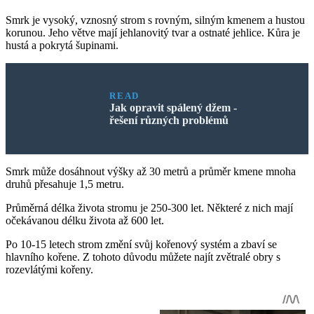
Smrk je vysoký, vznosný strom s rovným, silným kmenem a hustou
korunou. Jeho větve mají jehlanovitý tvar a ostnaté jehlice. Kůra je
hustá a pokrytá šupinami.
READ
Jak opravit spálený džem -
řešení různých problémů
Smrk může dosáhnout výšky až 30 metrů a průměr kmene mnoha
druhů přesahuje 1,5 metru.
Průměrná délka života stromu je 250-300 let. Některé z nich mají
očekávanou délku života až 600 let.
Po 10-15 letech strom změní svůj kořenový systém a zbaví se
hlavního kořene. Z tohoto důvodu můžete najít zvětralé obry s
rozevlátými kořeny.