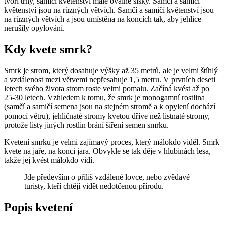
tvoří trny, samičí květenství malé oválné šišky. Samčí a samičí
květenství jsou na různých větvích. Samčí a samičí květenství jsou
na různých větvích a jsou umístěna na koncích tak, aby jehlice
nerušily opylování.
Kdy kvete smrk?
Smrk je strom, který dosahuje výšky až 35 metrů, ale je velmi štíhlý
a vzdálenost mezi větvemi nepřesahuje 1,5 metru. V prvních deseti
letech svého života strom roste velmi pomalu. Začíná kvést až po
25-30 letech. Vzhledem k tomu, že smrk je monogamní rostlina
(samčí a samičí semena jsou na stejném stromě a k opylení dochází
pomocí větru), jehličnaté stromy kvetou dříve než listnaté stromy,
protože listy jiných rostlin brání šíření semen smrku.
Kvetení smrku je velmi zajímavý proces, který málokdo viděl. Smrk
kvete na jaře, na konci jara. Obvykle se tak děje v hlubinách lesa,
takže jej kvést málokdo vidí.
Jde především o příliš vzdálené lovce, nebo zvědavé
turisty, kteří chtějí vidět nedotčenou přírodu.
Popis kvetení