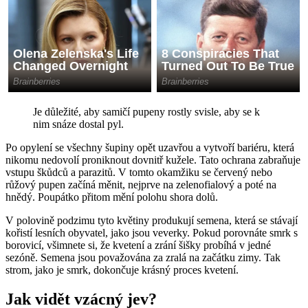
Je důležité, aby samičí pupeny rostly svisle, aby se k
nim snáze dostal pyl.
Po opylení se všechny šupiny opět uzavřou a vytvoří bariéru, která
nikomu nedovolí proniknout dovnitř kužele. Tato ochrana zabraňuje
vstupu škůdců a parazitů. V tomto okamžiku se červený nebo
růžový pupen začíná měnit, nejprve na zelenofialový a poté na
hnědý. Poupátko přitom mění polohu shora dolů.
V polovině podzimu tyto květiny produkují semena, která se stávají
kořistí lesních obyvatel, jako jsou veverky. Pokud porovnáte smrk s
borovicí, všimnete si, že kvetení a zrání šišky probíhá v jedné
sezóně. Semena jsou považována za zralá na začátku zimy. Tak
strom, jako je smrk, dokončuje krásný proces kvetení.
Jak vidět vzácný jev?