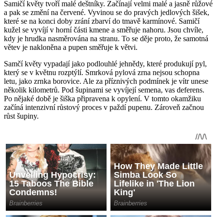
Samičí květy tvoří malé deštníky. Začínají velmi malé a jasně růžové
a pak se změní na červené. Vyvinou se do pravých jedlových šišek,
které se na konci doby zrání zbarví do tmavě karmínové. Samičí
kužel se vyvíjí v horní části kmene a směřuje nahoru. Jsou chvíle,
kdy je hrudka nasměrována na stranu. To se děje proto, že samotná
větev je nakloněna a pupen směřuje k větvi.
Samčí květy vypadají jako podlouhlé jehnědy, které produkují pyl,
který se v květnu rozptýlí. Smrková pylová zrna nejsou schopna
letu, jako zrnka borovice. Ale za příznivých podmínek je vítr unese
několik kilometrů. Pod šupinami se vyvíjejí semena, vas deferens.
Po nějaké době je šiška připravena k opylení. V tomto okamžiku
začíná intenzivní růstový proces v paždí pupenu. Zároveň začnou
růst šupiny.